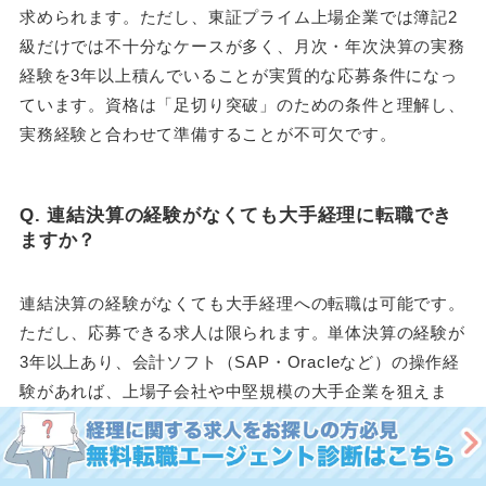
求められます。ただし、東証プライム上場企業では簿記2
級だけでは不十分なケースが多く、月次・年次決算の実務
経験を3年以上積んでいることが実質的な応募条件になっ
ています。資格は「足切り突破」のための条件と理解し、
実務経験と合わせて準備することが不可欠です。
Q. 連結決算の経験がなくても大手経理に転職でき
ますか？
連結決算の経験がなくても大手経理への転職は可能です。
ただし、応募できる求人は限られます。単体決算の経験が
3年以上あり、会計ソフト（SAP・Oracleなど）の操作経
験があれば、上場子会社や中堅規模の大手企業を狙えま
す。連結決算経験者と競合するポジションを避けて、まず
上場グループ会社を足がかりにするのが現実的な戦略で
す。