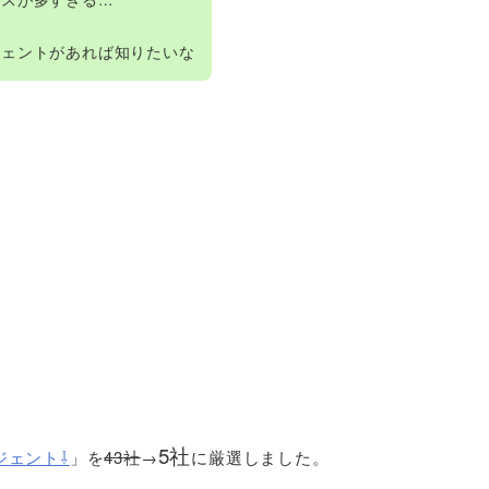
ジェントがあれば知りたいな
。
5社
ジェント⇩
」を
43社
→
に厳選しました。