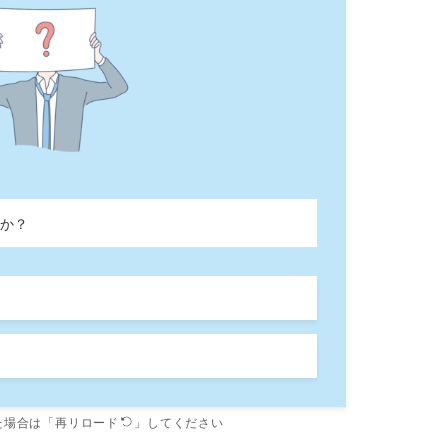
か？
た場合は「再リロード
」してください