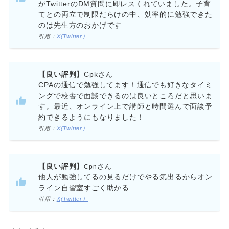
がTwitterのDM質問に即レスくれていました。子育
てとの両立で制限だらけの中、効率的に勉強できた
のは先生方のおかげです
引用：
X(Twitter）
【良い評判】
Cpkさん
CPAの通信で勉強してます！通信でも好きなタイミ
ングで校舎で面談できるのは良いところだと思いま
す。最近、オンライン上で講師と時間選んで面談予
約できるようにもなりました！
引用：
X(Twitter）
【良い評判】
さん
Cpn
他人が勉強してるの見るだけでやる気出るからオン
ライン自習室すごく助かる
引用：
X(Twitter）