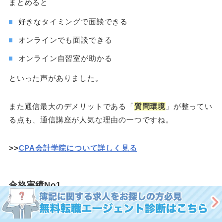
まとめると
好きなタイミングで面談できる
オンラインでも面談できる
オンライン自習室が助かる
といった声がありました。
また通信最大のデメリットである「
質問環境
」が整ってい
る点も、通信講座が人気な理由の一つですね。
>>
CPA会計学院について詳しく見る
合格実績No1
CPA会計学院
は、
合格率No1の実績
を持っています。