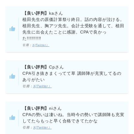
【良い評判】
kaさん
植田先生の原価計算祭り終日。話の内容が泣ける。
植田先生、胸アツ先生。会計士受験を通して、植田
先生に出会えたことに感謝。CPAで良かっ
た!!!!!!!!!!
引用：
X(Twitter）
【良い評判】
Cpさん
CPA引き抜きまくってて草 講師陣が充実してるの
ありがたい
引用：
X(Twitter）
【良い評判】
niさん
CPAの勢いは凄いね。当時今の勢いで講師陣も充実
してたらもっと早く合格できてたかな
引用：
X(Twitter）