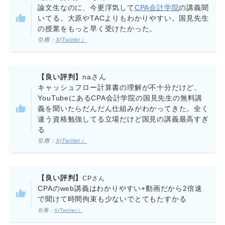
論文生なのに、今更浮気して
CPA会計学院
の講義聞
いてる。大原やTACよりもわかりやすい。国見先生
の授業をもっと早く受けたかった。
引用：
X(Twitter）
【良い評判】
naさん
キャッシュフロー計算書の理解が不十分だけど、
YouTubeにあるCPA会計学院の国見先生の無料講
義を聞いたらだんだん仕組みがわかってきた。全く
違う資格勉強してる立場だけど国見の講義最高すぎ
る
引用：
X(Twitter）
【良い評判】
CPさん
CPAのweb講義はわかりやすい+動画だから2倍速
で聞けて時間拘束も少ないでとてもたすかる
引用：
X(Twitter）