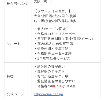
大阪（梅田）
校舎/ラウンジ
【ラウンジ（自習室）】
大宮/津田沼/渋谷/国立/横浜
名古屋/京都/神戸/難波/博多
・個人/オープン面談
・合格後のキャリアサポート
・質問回数無制限（直接/電話/メール）
サポート
・都内/地方に自習室完備
・受験仲間と交流可能
・合格制チューター常駐
・1年無料延長サービス
・講師陣の質が高い
・理解型のテキスト
特徴
・質問が迅速かつ丁寧
・通信講座も学習しやすい
・合格者の
60.7％
がCPA生
公式ページ
https://cpa-net.jp/