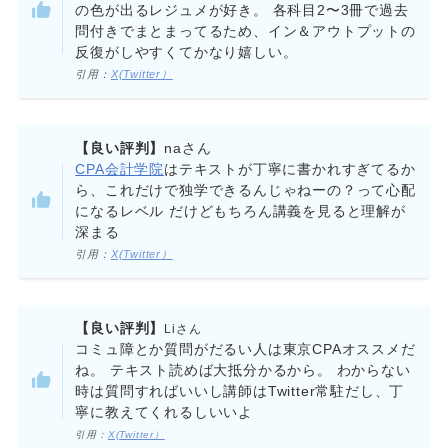
の色が出るレジュメが好き。 各科目2〜3冊で過去
問付きでまとまってるため、イン＆アウトプットの
反復がしやすくてかなり嬉しい。
引用：
X(Twitter）
【良い評判】
naさん
CPA会計学院
はテキストが丁寧に書かれすぎてるか
ら、これだけで独学できるんじゃねーの？って心配
になるレベル だけどもちろん講義を見ると理解が
深まる
引用：
X(Twitter）
【良い評判】
Liさん
コミュ障とか質問がだるい人は東京CPAオススメだ
ね。 テキスト読めば大抵分かるから。 わからない
時は質問すればいいし講師はTwitter常駐だし、丁
寧に教えてくれるしいいよ
引用：
X(Twitter）