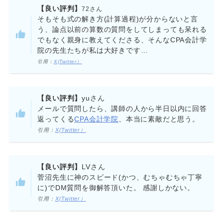
【良い評判】
72
さん
そもそも式の解き方(計算過程)が分からないと言
う、論点以前の算数の質問をしてしまっても呆れる
でもなく親身に教えてくださる、そんなCPA会計学
院の先生たちが私は大好きです…
引用：
X(Twitter）
【良い評判】
yuさん
メールで質問したら、講師の人から半日以内に回答
返ってくる
CPA会計学院
、本当に素敵だと思う。
引用：
X(Twitter）
【良い評判】
LVさん
菅沼先生に神のスピード(かつ、むちゃむちゃ丁寧
に)でDM質問を御解答頂いた。 感謝しかない。
引用：
X(Twitter）